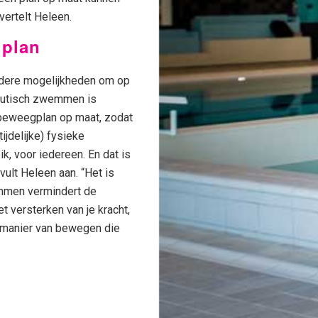
ertelt Heleen.
plan
dere mogelijkheden om op
eutisch zwemmen is
 beweegplan op maat, zodat
jdelijke) fysieke
, voor iedereen. En dat is
ult Heleen aan. “Het is
emmen vermindert de
et versterken van je kracht,
ge manier van bewegen die