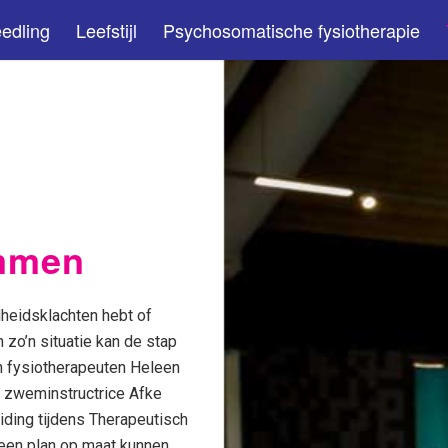
edling
Leefstijl
Psychosomatische fysiotherapie
mmen
dheidsklachten hebt of
 zo’n situatie kan de stap
 fysiotherapeuten Heleen
 zweminstructrice Afke
ing tijdens Therapeutisch
een plan op maat kunnen