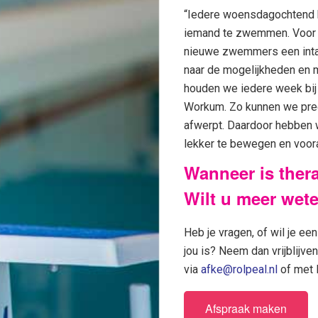
“Iedere woensdagochtend 
iemand te zwemmen. Voor
nieuwe zwemmers een intak
naar de mogelijkheden en 
houden we iedere week bij
Workum. Zo kunnen we preci
afwerpt. Daardoor hebben w
lekker te bewegen en vooral
Wanneer is the
Wilt u meer wet
Heb je vragen, of wil je 
jou is? Neem dan vrijblijv
via
afke@rolpeal.nl
of met 
Afspraak maken